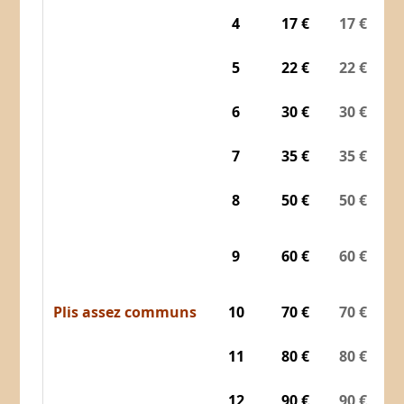
4
17 €
17 €
5
22 €
22 €
6
30 €
30 €
7
35 €
35 €
8
50 €
50 €
9
60 €
60 €
Plis assez communs
10
70 €
70 €
11
80 €
80 €
12
90 €
90 €