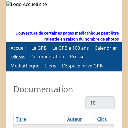
L'ouverture de certaines pages médiathèque peut être
ralentie en raison du nombre de photos
Accueil
Le GPB
Le GPB a 100 ans
Calendrier
Documentation
Presse
Editions
Médiathèque
Liens
L'Espace privé GPB
Documentation
Afficher #
Titre
Auteur
Clics
Articles