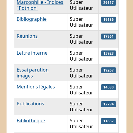
Marcophilie - Indices
Super
29117
"Pothion'
Utilisateur
Bibliographie
Super
19186
Utilisateur
Réunions
Super
17861
Utilisateur
Lettre interne
Super
13928
Utilisateur
Essai parution
Super
19267
images
Utilisateur
Mentions légales
Super
14580
Utilisateur
Publications
Super
12794
Utilisateur
Bibliotheque
Super
11837
Utilisateur