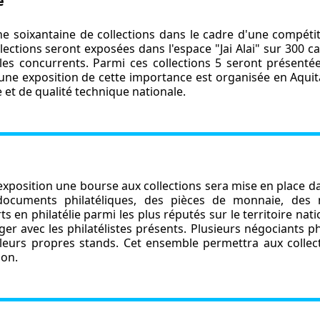
e
ne soixantaine de collections dans le cadre d'une compét
lections seront exposées dans l'espace "Jai Alai" sur 300 c
les concurrents. Parmi ces collections 5 seront présenté
ne exposition de cette importance est organisée en Aquitai
e et de qualité technique nationale.
exposition une bourse aux collections sera mise en place 
documents philatéliques, des pièces de monnaie, des m
 en philatélie parmi les plus réputés sur le territoire nat
er avec les philatélistes présents. Plusieurs négociants p
leurs propres stands. Cet ensemble permettra aux collec
ion.