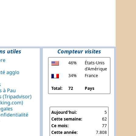
ns utiles
Compteur visites
ère
46%
États-Unis
d'Amérique
é agglo
34%
France
s
Total:
72
Pays
 à Pau
 (Tripadvisor)
oking.com)
égales
Aujourd'hui:
5
nfidentialité
Cette semaine:
62
e
Ce mois:
77
Cette année:
7.808