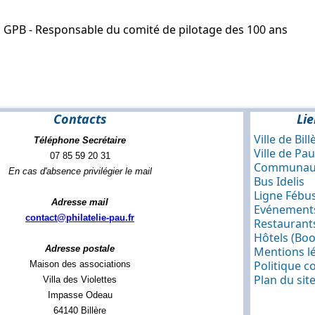
 GPB - Responsable du comité de pilotage des 100 ans
Contacts
Lie
Ville de Bill
Téléphone Secrétaire
Ville de Pau
07 85 59 20 31
Communaut
En cas d'absence privilégier le mail
Bus Idelis
Ligne Fébu
Adresse mail
Evénements
contact@philatelie-pau.fr
Restaurants
Hôtels (Bo
Adresse postale
Mentions l
Politique co
Maison des associations
Plan du sit
Villa des Violettes
Impasse Odeau
64140 Billère