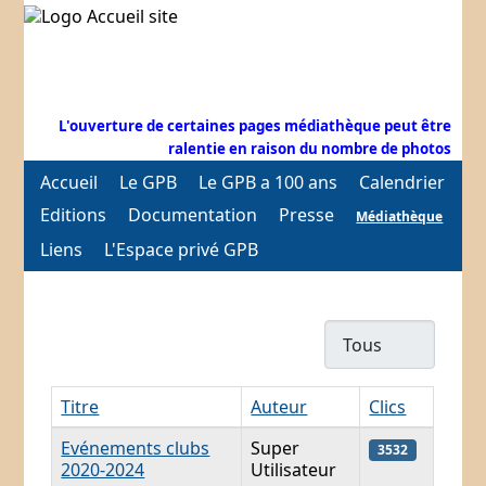
L'ouverture de certaines pages médiathèque peut être
ralentie en raison du nombre de photos
Accueil
Le GPB
Le GPB a 100 ans
Calendrier
Editions
Documentation
Presse
Médiathèque
Liens
L'Espace privé GPB
Afficher #
Titre
Auteur
Clics
Articles
Evénements clubs
Super
3532
2020-2024
Utilisateur