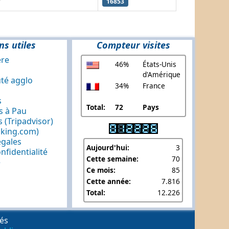
r
16853
ns utiles
Compteur visites
ère
46%
États-Unis
d'Amérique
é agglo
34%
France
s
Total:
72
Pays
 à Pau
 (Tripadvisor)
oking.com)
égales
Aujourd'hui:
3
nfidentialité
Cette semaine:
70
e
Ce mois:
85
Cette année:
7.816
Total:
12.226
vés