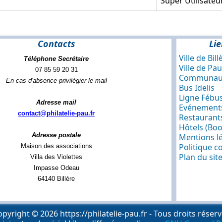
Super Utilisateu
Contacts
Lie
Ville de Bill
Téléphone Secrétaire
Ville de Pau
07 85 59 20 31
Communaut
En cas d'absence privilégier le mail
Bus Idelis
Ligne Fébu
Adresse mail
Evénements
contact@philatelie-pau.fr
Restaurants
Hôtels (Bo
Adresse postale
Mentions l
Politique co
Maison des associations
Plan du sit
Villa des Violettes
Impasse Odeau
64140 Billère
pyright © 2026 https://philatelie-pau.fr - Tous droits réser