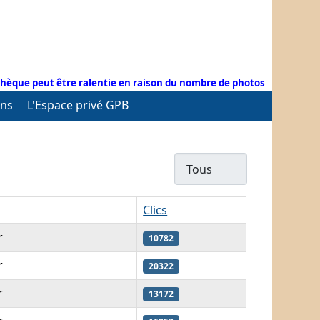
hèque peut être ralentie en raison du nombre de photos
ens
L'Espace privé GPB
Afficher #
Clics
r
10782
r
20322
r
13172